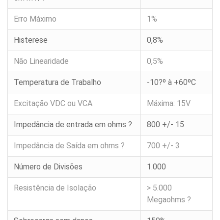
Erro Máximo
1%
Célula
de
Carga
Histerese
0,8%
CA
capacidade
50kg
Não Linearidade
0,5%
a
300kg
Temperatura de Trabalho
-10?º à +60ºC
Célula
de
Excitação VDC ou VCA
Máxima: 15V
Carga
PLB
capacidade
300kg
Impedância de entrada em ohms ?
800 +/- 15
a
500kg
Impedância de Saída em ohms ?
700 +/- 3
Célula
de
Número de Divisões
1.000
Carga
CIL
capacidade
Resistência de Isolação
> 5.000
250kg
Megaohms ?
a
5000kg