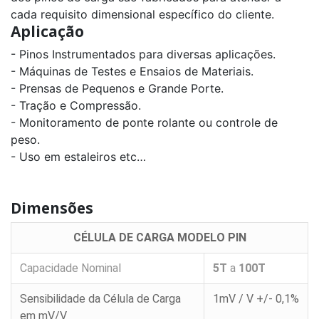
a
cada requisito dimensional específico do cliente.
160t
Aplicação
Célula
- Pinos Instrumentados para diversas aplicações.
de
Carga
- Máquinas de Testes e Ensaios de Materiais.
TC
capacidade
- Prensas de Pequenos e Grande Porte.
12t
a
- Tração e Compressão.
300t
- Monitoramento de ponte rolante ou controle de
peso.
Célula
de
- Uso em estaleiros etc…
Carga
PLA
capacidade
1kg
Dimensões
a
30kg
CÉLULA DE CARGA MODELO PIN
Célula
de
Carga
Capacidade Nominal
5T
a
100T
CT
capacidade
30klb
Sensibilidade da Célula de Carga
1mV / V +/- 0,1%
a
em mV/V
50klb