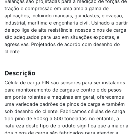
Balanças são projetadas para a medição de forças de
5t
tração e compressão em uma ampla gama de
aplicações, incluindo mancais, guindastes, elevação,
Célula
de
industrial, marítima e engenharia civil. Usinado a partir
Carga
de aço liga de alta resistência, nossos pinos de carga
CI
capacidade
são adequados para uso em situações expostas, e
150kg
a
agressivas. Projetados de acordo com desenho do
10000kg
cliente.
Célula
de
Carga
Descrição
PR
capacidade
2500kg
Célula de carga PIN são sensores para ser instalados
a
50t
para monitoramento de cargas e controle de pesos
em ponte rolantes e maquinas em geral, oferecemos
Célula
uma variedade padrões de pinos de carga e também
de
Carga
sob desenho do cliente. Fabricamos células de carga
Via
tipo pino de 500kg a 500 toneladas, no entanto, a
Rádio
PRR
natureza deste tipo de produto significa que a maioria
capacidade
500kg
dos pinos de carga são fabricados para atender a