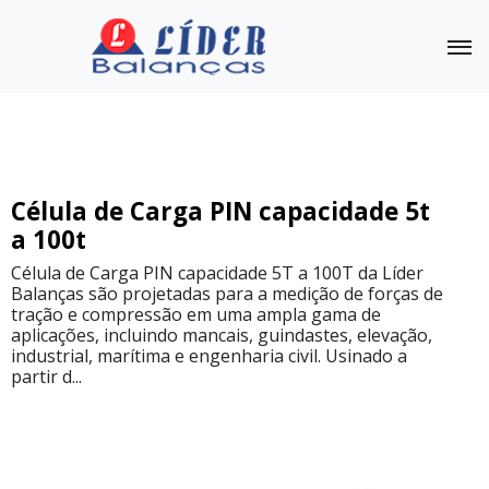
Célula de Carga
Outras Balanças
Linha
Célula de Carga PIN capacidade 5t
Completa
a 100t
Célula
Célula de Carga PIN capacidade 5T a 100T da Líder
de
Balanças são projetadas para a medição de forças de
Carga
tração e compressão em uma ampla gama de
CS-
N
aplicações, incluindo mancais, guindastes, elevação,
capacidade
industrial, marítima e engenharia civil. Usinado a
de
1kg
partir d...
a
50kg
Célula
de
Carga