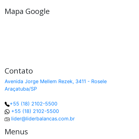
MN
capacidade
Mapa Google
3t
a
200t
Célula
de
Carga
CC
capacidade
200t
a
1000t
Contato
Célula
Avenida Jorge Mellem Rezek, 3411 - Rosele
de
Carga
Araçatuba/SP
PLA
capacidade
50kg
+55 (18) 2102-5500
a
300kg
+55 (18) 2102-5500
lider@liderbalancas.com.br
Célula
de
Menus
Carga
PLI
capacidade