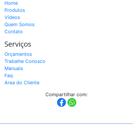
Home
200kg
a
Produtos
500kg
Vídeos
Quem Somos
Célula
de
Contato
Carga
CDI
Serviços
capacidade
500kg
a
Orçamentos
5000kg
Trabalhe Conosco
Célula
Manuais
de
Faq
Carga
MCF
Area do Cliente
capacidade
50t
Compartilhar com:
Célula
de
Carga
MCR
capacidade
2t
a
100t