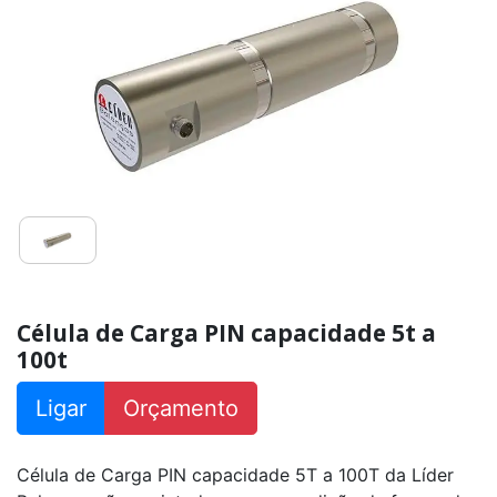
PL
capacidade
50kg
a
150kg
Célula
de
Carga
CS
capacidade
25kg
a
200kg
Célula
de
Carga
CS
Célula de Carga PIN capacidade 5t a
capacidade
100t
500kg
a
10000kg
Ligar
Orçamento
Célula
de
Carga
Célula de Carga PIN capacidade 5T a 100T da Líder
CE
capacidade