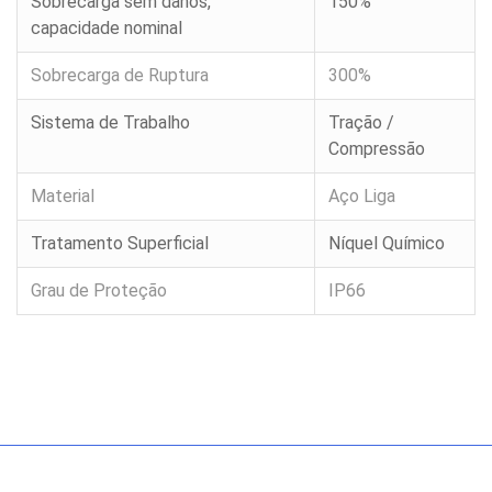
Sobrecarga sem danos,
150%
Célula
capacidade nominal
de
Carga
RTN
Sobrecarga de Ruptura
300%
capacidade
10t
Sistema de Trabalho
Tração /
Célula
Compressão
de
Carga
HB
Material
Aço Liga
capacidade
10t
a
Tratamento Superficial
Níquel Químico
50t
Grau de Proteção
IP66
Célula
de
Carga
TCR
capacidade
1t
a
20t
Célula
de
Carga