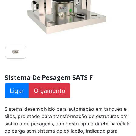
De
Pesagem
SATS
D
Sistema
De
Pesagem
SATS
P
Sistema
De
Pesagem
SATS
Sistema De Pesagem SATS F
H
Sistema
Ligar
Orçamento
De
Pesagem
SATS
R
Sistema desenvolvido para automação em tanques e
silos, projetado para transformação de estruturas em
Sistema
sistema de pesagens, composto apoio direto na célula
De
Pesagem
de carga sem sistema de oxilação, indicado para
SATS