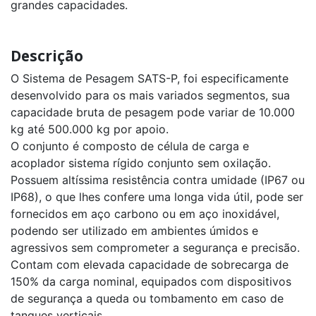
G
grandes capacidades.
Sistema
De
Descrição
Pesagem
SAT’S
B
O Sistema de Pesagem SATS-P, foi especificamente
desenvolvido para os mais variados segmentos, sua
capacidade bruta de pesagem pode variar de 10.000
kg até 500.000 kg por apoio.
O conjunto é composto de célula de carga e
acoplador sistema rígido conjunto sem oxilação.
Possuem altíssima resistência contra umidade (IP67 ou
IP68), o que lhes confere uma longa vida útil, pode ser
fornecidos em aço carbono ou em aço inoxidável,
podendo ser utilizado em ambientes úmidos e
agressivos sem comprometer a segurança e precisão.
Contam com elevada capacidade de sobrecarga de
150% da carga nominal, equipados com dispositivos
de segurança a queda ou tombamento em caso de
tanques verticais.