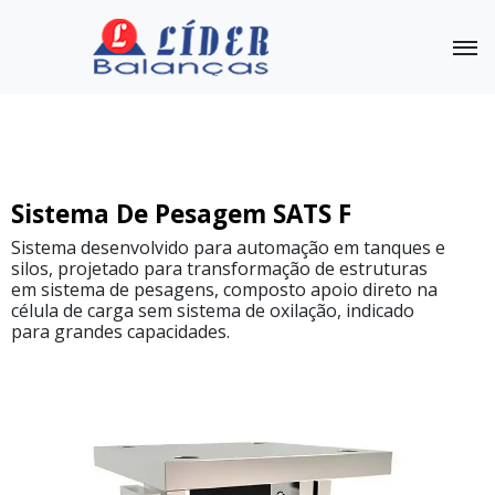
Sistema de Pesagem
Outras Balanças
Linha
Sistema De Pesagem SATS F
Completa
Sistema desenvolvido para automação em tanques e
silos, projetado para transformação de estruturas
Sistema
De
em sistema de pesagens, composto apoio direto na
Pesagem
célula de carga sem sistema de oxilação, indicado
SATS
para grandes capacidades.
E
Sistema
De
Pesagem
SATS
C
Sistema