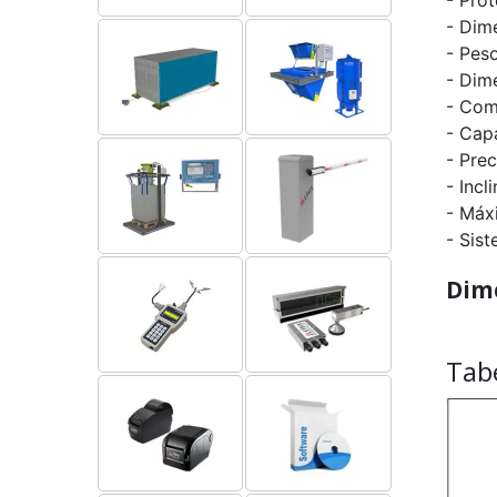
- Dim
- Pes
- Dim
- Com
- Cap
- Pre
- Inc
- Máx
- Sis
Dim
Tab