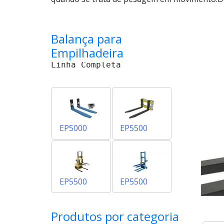
Sistema
De
Pesagem
Para
Balança para
Empilhadeira
EP5500
Empilhadeira
Elétrica
Linha Completa
Sistema
De
Pesagem
Para
Empilhadeira
EP5500
Manual
EP5000
EP5500
EP5500
EP5500
Produtos por categoria