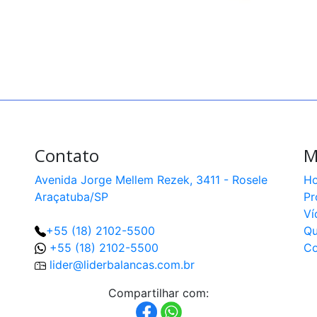
Contato
M
Avenida Jorge Mellem Rezek, 3411 - Rosele
H
Araçatuba/SP
Pr
Ví
+55 (18) 2102-5500
Q
+55 (18) 2102-5500
Co
lider@liderbalancas.com.br
Compartilhar com: