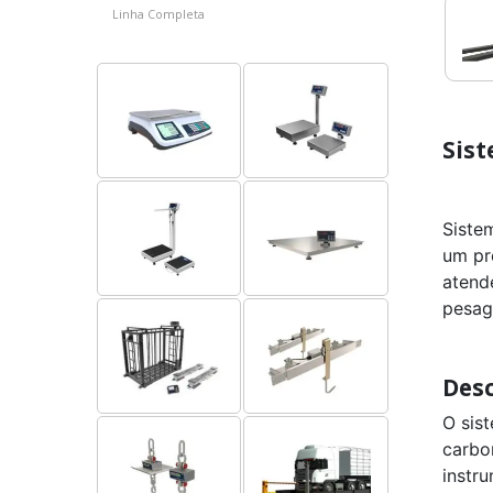
Linha Completa
Sis
Siste
um pr
atend
pesag
Desc
O sis
carbo
instr