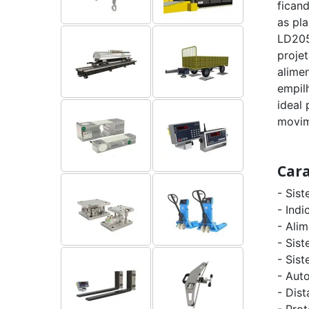
fican
as pl
LD205
proje
alime
empil
ideal
movim
Cara
- Sis
- Ind
- Alim
- Sis
- Sist
- Aut
- Dis
- Prot