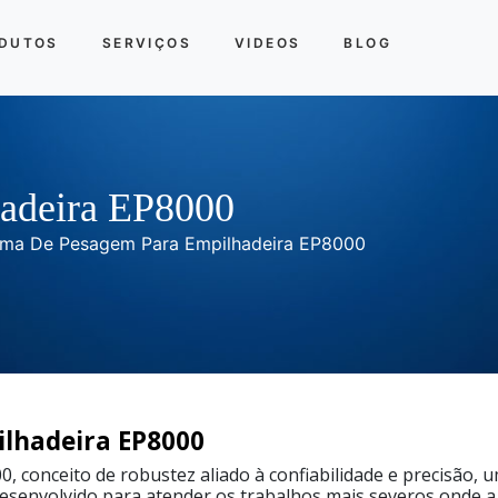
DUTOS
SERVIÇOS
VIDEOS
BLOG
adeira EP8000
ema De Pesagem Para Empilhadeira EP8000
lhadeira EP8000
 conceito de robustez aliado à confiabilidade e precisão, 
envolvido para atender os trabalhos mais severos onde a n