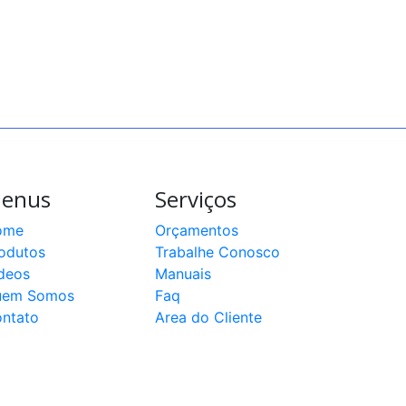
enus
Serviços
ome
Orçamentos
odutos
Trabalhe Conosco
deos
Manuais
uem Somos
Faq
ntato
Area do Cliente