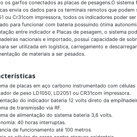
do os garfos conectados as placas de pesagens.O sistema 
acas envia os dados para os terminais remotos que podem 
1 ou Cr31com impressora, todos os indicadores poder ser 
tado para funcionar com bateria possuindo ótima autonom
ntação entre indicador e Placas de pesagem, o sistema pod
hadeiras nacionais e importado, possui capacidade de sob
 para ser utilizada em logística, carregamento e descarreg
entação de materiais a ser pesados.
cterísticas
tema de placas em aço carbono instrumentado com células 
icador de peso LD1050, LD2051 ou CR31com impressora.
entação do indicador bateria 12 volts direto da empilhadeir
tema de transmissão via RF.
ema de alimentação do sistema bateria 3,6 volts.
onomia: 40 horas interruptas.
tancia de funcionamento até 100 metros
eja as células de carga contra ataques acidentais.