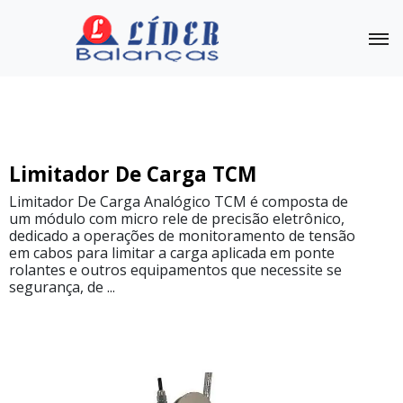
Tensiômetro para cabo
Outras Balanças
Linha
Limitador De Carga TCM
Completa
Limitador De Carga Analógico TCM é composta de
um módulo com micro rele de precisão eletrônico,
Medidor
de
dedicado a operações de monitoramento de tensão
Tensão
em cabos para limitar a carga aplicada em ponte
TCF
rolantes e outros equipamentos que necessite se
segurança, de ...
Medidor
de
tensão
de
cabo
TCU
Tensiômetro