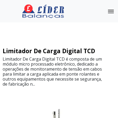
Tensiômetro para cabo
Outras Balanças
Linha
Limitador De Carga Digital TCD
Completa
Limitador De Carga Digital TCD é composta de um
módulo micro processado eletrônico, dedicado a
Medidor
de
operações de monitoramento de tensão em cabos
Tensão
para limitar a carga aplicada em ponte rolantes e
TCF
outros equipamentos que necessite se segurança,
de fabricação n...
Medidor
de
tensão
de
cabo
TCU
Tensiômetro