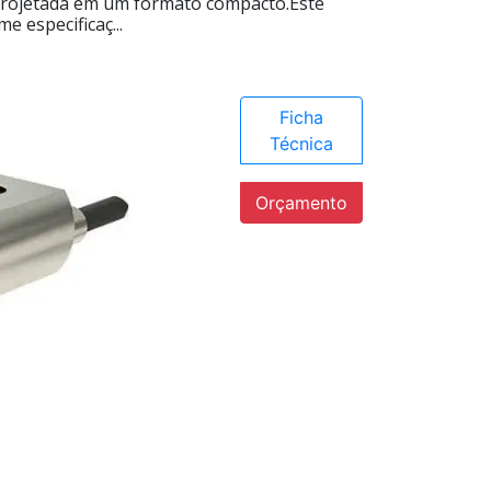
 projetada em um formato compacto.Este
 especificaç...
Ficha
Técnica
Orçamento