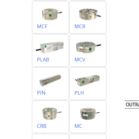
MCF
MCR
PLAB
MCV
PIN
PLH
CRB
MC