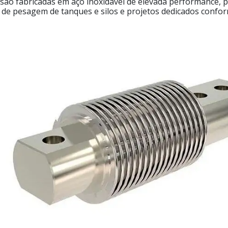
 são fabricadas em aço inoxidável de elevada performance,
e pesagem de tanques e silos e projetos dedicados conforme