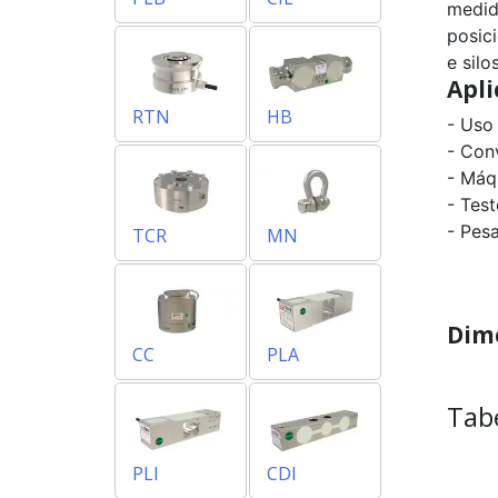
medid
posic
e sil
Apli
RTN
HB
- Uso
- Con
- Máq
- Tes
- Pes
TCR
MN
Dim
CC
PLA
Tab
PLI
CDI