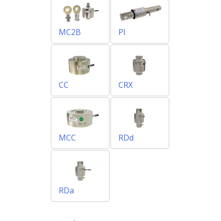
MC2B
PI
CC
CRX
MCC
RDd
RDa