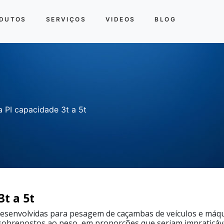
DUTOS
SERVIÇOS
VIDEOS
BLOG
a PI capacidade 3t a 5t
3t a 5t
desenvolvidas para pesagem de caçambas de veículos e máqu
 sobrepostos ao peso, em proporções que seriam impraticáve