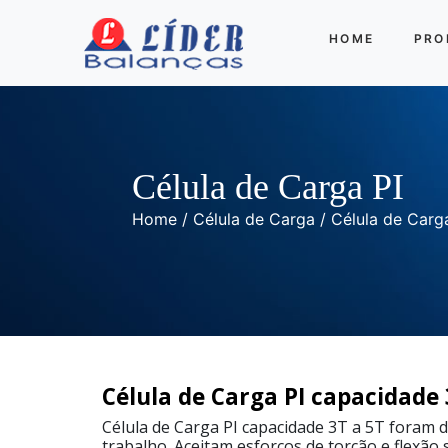
HOME
PRO
Célula de Carga
Outras Balanças
Linha
Célula de Carga PI
Completa
Home
/
Célula de Carga
/ Célula de Carg
Célula
de
Carga
CS-
N
capacidade
de
1kg
a
50kg
Célula de Carga PI capacidade 
Célula
Célula de Carga PI capacidade 3T a 5T foram 
de
Carga
trabalho. Aceitam esforços de torção e flexão