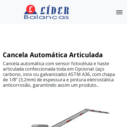
Cancelas Automáticas
Outras Balanças
Linha
Cancela Automática Articulada
Completa
Cancela automática com sensor fotocélula e haste
articulada confeccionada toda em Opcional: (aço
Cancela
Automática
carbono, inox ou galvanizado) ASTM A36, com chapa
Linear
de 1/8” (3,2mm) de espessura e pintura eletrostática
anticorrosão, garantindo assim um produto...
Cancela
Automática
LD3513