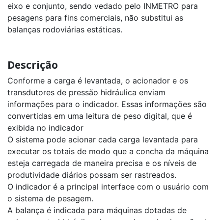
Caçamba
eixo e conjunto, sendo vedado pelo INMETRO para
GT
300
pesagens para fins comerciais, não substitui as
balanças rodoviárias estáticas.
Sistema
de
pesagem
embarcado
Descrição
PE
600
Conforme a carga é levantada, o acionador e os
transdutores de pressão hidráulica enviam
Plataforma
Rodoviária
informações para o indicador. Essas informações são
linha
8200P
convertidas em uma leitura de peso digital, que é
Digital
exibida no indicador
O sistema pode acionar cada carga levantada para
Balança
Para
executar os totais de modo que a concha da máquina
Aeronaves
esteja carregada de maneira precisa e os níveis de
8030
produtividade diários possam ser rastreados.
O indicador é a principal interface com o usuário com
o sistema de pesagem.
A balança é indicada para máquinas dotadas de