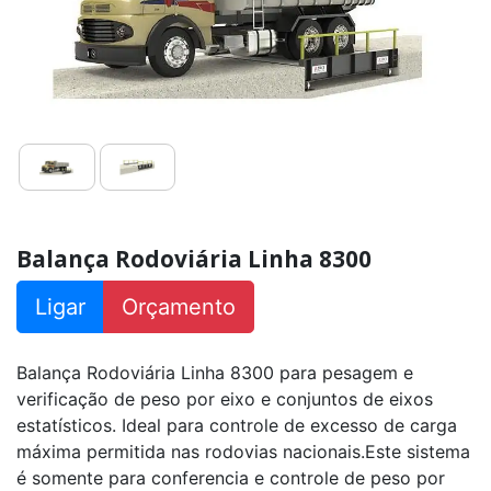
linha
9500
prática
Balança
Rodoviária
9500
Balança
Rodoviária
Linha
8500C
Balança Rodoviária Linha 8300
Balança
Rodoviária
Linha
Ligar
Orçamento
8200
Balança
Balança Rodoviária Linha 8300 para pesagem e
Rodoviária
Linha
verificação de peso por eixo e conjuntos de eixos
8100
Móvel
estatísticos. Ideal para controle de excesso de carga
máxima permitida nas rodovias nacionais.Este sistema
Balança
é somente para conferencia e controle de peso por
para