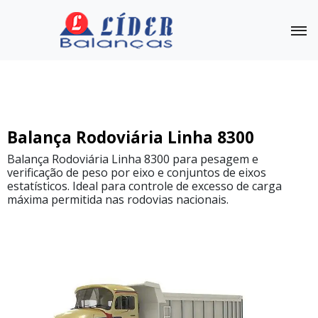
Balanças Rodoviárias
Outras Balanças
Linha
Balança Rodoviária Linha 8300
Completa
Balança Rodoviária Linha 8300 para pesagem e
verificação de peso por eixo e conjuntos de eixos
Balança
Rodoviária
estatísticos. Ideal para controle de excesso de carga
Linha
máxima permitida nas rodovias nacionais.
8500
Balança
Rodoviária
Linha
8500
Metálica
Balança
rodoviária