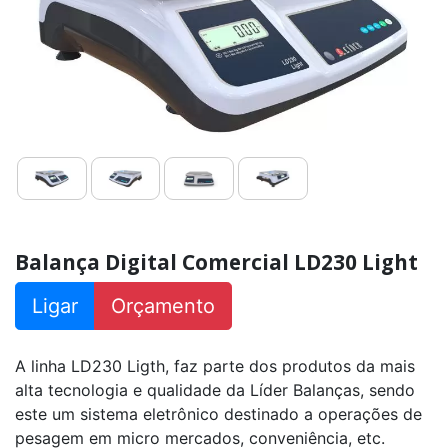
LD230
Baby
Balança
Contadora
LD235
Count
com
Coluna
Balança
Comercial
LD235
Plus
com
Coluna
Balança Digital Comercial LD230 Light
Balança
Ligar
Orçamento
Digital
Comercial
LD235
Light
A linha LD230 Ligth, faz parte dos produtos da mais
alta tecnologia e qualidade da Líder Balanças, sendo
este um sistema eletrônico destinado a operações de
pesagem em micro mercados, conveniência, etc.