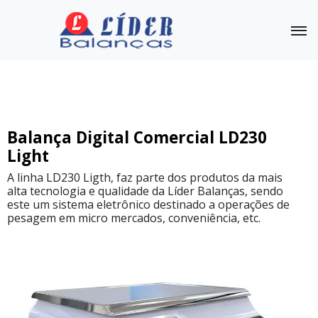
Balança Digital Comercial
Outras Balanças
Linha
Balança Digital Comercial LD230
Completa
Light
Balança
A linha LD230 Ligth, faz parte dos produtos da mais
Digital
alta tecnologia e qualidade da Líder Balanças, sendo
Comercial
este um sistema eletrônico destinado a operações de
LD230
Plus
pesagem em micro mercados, conveniência, etc.
Balança
Contadora
LD230
Count
Balança
Digital