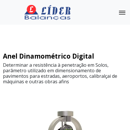
Balança Suspensa Dinamômetro
Outras Balanças
Linha
Anel Dinamométrico Digital
Completa
Determinar a resistência à penetração em Solos,
parâmetro utilizado em dimensionamento de
Balança
Suspensa
pavimentos para estradas, aeroportos, calibralçai de
/
máquinas e outras obras afins
Dinamômetro
PR-
10
Balança
Suspensa
/
Dinamômetro
PR30/Nylon
capacidade
100kg