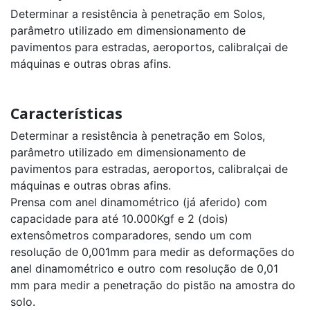
Suspensa
Determinar a resistência à penetração em Solos,
/
Dinamômetro
parâmetro utilizado em dimensionamento de
PR20
pavimentos para estradas, aeroportos, calibralçai de
capacidade
500kg
máquinas e outras obras afins.
a
6t
Balança
Características
Suspensa
/
Determinar a resistência à penetração em Solos,
Dinamômetro
1050G
parâmetro utilizado em dimensionamento de
Com
Indicador
pavimentos para estradas, aeroportos, calibralçai de
Digital
máquinas e outras obras afins.
capacidade
500kg
Prensa com anel dinamométrico (já aferido) com
a
100t
capacidade para até 10.000Kgf e 2 (dois)
extensômetros comparadores, sendo um com
Balança
resolução de 0,001mm para medir as deformações do
Suspensa
/
anel dinamométrico e outro com resolução de 0,01
Dinamômetro
1050G
mm para medir a penetração do pistão na amostra do
com
solo.
Impressora