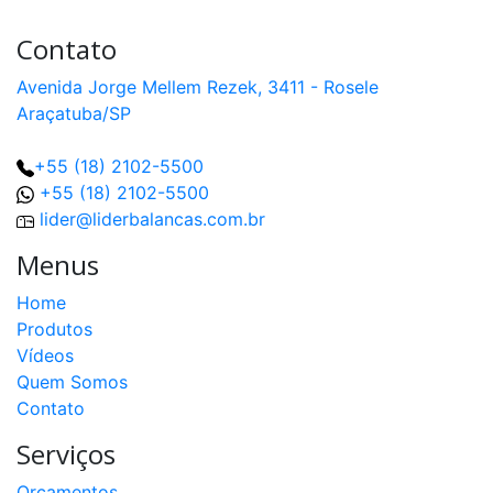
/
Dinamômetro
MN
Contato
capacidade
3t
Avenida Jorge Mellem Rezek, 3411 - Rosele
a
200t
Araçatuba/SP
Anel
+55 (18) 2102-5500
Dinamométrico
Analógico
+55 (18) 2102-5500
lider@liderbalancas.com.br
Menus
Home
Produtos
Vídeos
Quem Somos
Contato
Serviços
Orçamentos