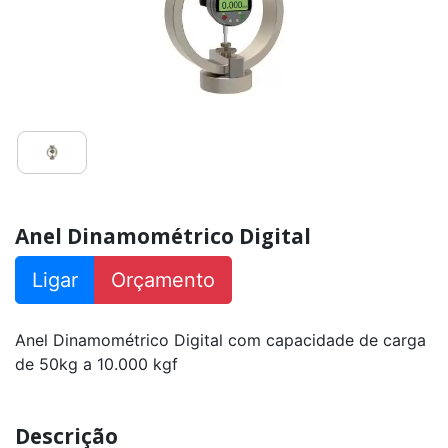
a
50000kg
Balança
Suspensa
/
Dinamômetro
Digital
PR30
Inox
capacidade
100kg
a
50000kg
Anel Dinamométrico Digital
Balança
Suspensa
Ligar
Orçamento
/
Dinamômetro
Digital
PR30
Com
Anel Dinamométrico Digital com capacidade de carga
Proteção
capacidade
de 50kg a 10.000 kgf
100kg
a
50000kg
Descrição
Balança